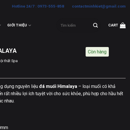
Hotline 24/7 : 0973-555-858
contactminhkiet@gmail.com
Search
GIỚI THIỆU
CART
for:
ALAYA
Còn hàng
ội thất Spa
g dụng nguyên liệu
đá muối Himalaya
– loại muối có khả
rất nhiều lợi ích tuyệt vời cho sức khỏe, phù hợp cho hầu hết
ác nhau.
0mm