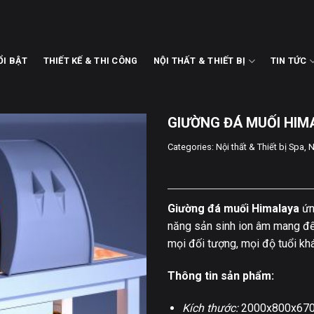
ỔI BẬT
THIẾT KẾ & THI CÔNG
NỘI THẤT & THIẾT BỊ
TIN TỨC
GIƯỜNG ĐÁ MUỐI HIM
Categories:
Nội thất & Thiết bị Spa
,
N
Giường đá muối Himalaya
ứn
năng sản sinh ion âm mang đến 
mọi đối tượng, mọi độ tuổi kh
Thông tin sản phẩm:
Kích thước:
2000x800x67