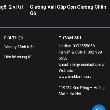
gồi 2 vị trí
Giường Vali Gấp Gọn Giường Chân
Gỗ
GIỚI THIỆU
TƯ VẤN 24H
Hotline: 0973555858
Công ty Minh Kiệt
Tư vấn & CSKH : 082 999
Liên hệ chúng tôi
5558
Email: info@minhkietspa.vn
Website:
www.minhkietspa.vn
119/24 Kim Đồng – Hoàng
Mai – Hà Nội