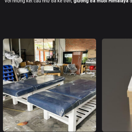
Với những kết cấu như đã kể trên,
giường đá muối Himalaya
đ