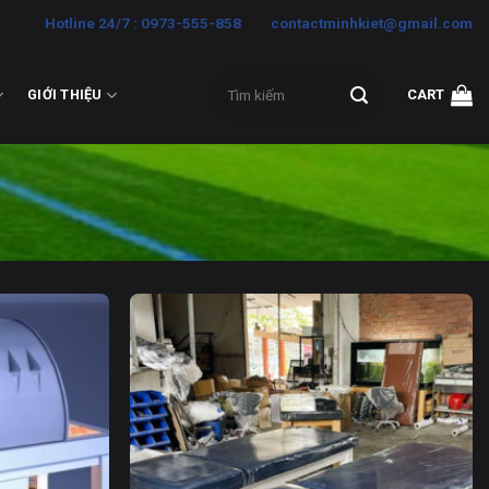
Hotline 24/7 : 0973-555-858
contactminhkiet@gmail.com
Search
GIỚI THIỆU
CART
for: