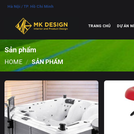
Chuyển
Hà Nội / TP. Hồ Chí Minh
đến
nội
dung
TRANG CHỦ
DỰ ÁN N
Sản phẩm
HOME
/
SẢN PHẨM