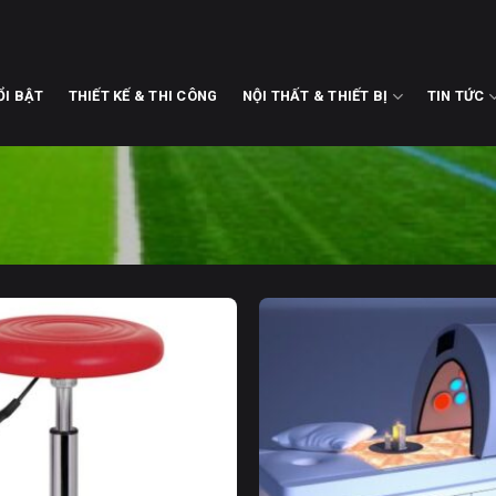
ỔI BẬT
THIẾT KẾ & THI CÔNG
NỘI THẤT & THIẾT BỊ
TIN TỨC