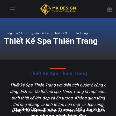
Chuyển
đến
nội
dung
Trang chủ
/ Thi công sân thể thao / Thiết Kế Spa Thiên Trang
Thiết Kế Spa Thiên Trang
Thiết Kế Spa Thiên Trang
Thiết kế Spa Thiên Trang với diện tích 600m2 cùng 6
tầng dịch vụ. Có thể nói spa Thiên Trang là một công
trình thiết kế lớn, đẹp và ấn tượng. Không gian tổng
thể nhẹ nhàng và tinh tế tạo nên một vẻ đẹp sang
Thiết Kế Spa Thiên Trang - Mẫu thiết kế
trọng. Toàn bộ spa được các kiến trúc sư của Minh
spa phong cách hiện đại