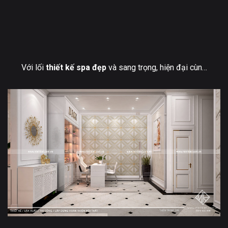
Với lối
thiết kế spa đẹp
và sang trọng, hiện đại cùng
sự kết hợp màu sắc hài hòa và tinh tế tạo nên sự nổi
bật giữa thành phố Hà Nội.
Minh Kiệt Spa
tin rằng đây
sẽ là một không gian tuyệt vời cho những ai yêu thích
Spa và làm đẹp. Là đơn vị tiên phong có kinh
nghiệm nhiều năm nghiên cứu chuyên sâu về
thiết kế
thi công nội thất SPA.
Minh Kiệt không chỉ giúp khách
hàng có được một không gian Spa độc đáo ấn tượng.
Mà còn đảm bảo quá trình vận hành thuận lợi, hiệu
quả.
Minh Kiệt SPA
cũng sẽ luôn đồng hành và sẵn
sàng hỗ trợ tư vấn cho những bạn nào đang có ý định
mở spa. Hãy gọi ngay cho chúng tôi theo số
Hotline
0973 555 858
bất cứ khi nào bạn cần nhé.