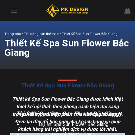
Chuyển
đến
nội
dung
Trang chủ
/ Thi công sân thể thao / Thiết Kế Spa Sun Flower Bắc Giang
Thiết Kế Spa Sun Flower Bắc
Giang
Thiết Kế Spa Sun Flower Bắc Giang
Thiết kế Spa Sun Flower Bắc Giang được Minh Kiệt
thiết kế nội thất theo phong cách hiện đại sang
Thiết Kế Spa Đẹp Sun Flower Bắc Giang
trọng, kết hợp với việc phân chia không gian hợp lý.
Đem lại đầy đủ tiện nghi cho khách hàng và giúp
Dự án: Spa Sun Flower Bắc Giang
khách hàng trải nghiệm dịch vụ được tốt nhất.
Địa chỉ: TP.Bắc Giang