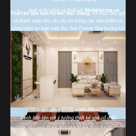
Đơn vị thi công và thiết kế:
Minhkietspa.vn
Thiết kế Spa Sun Flower Bắc Giang,
với mục tiêu giữ
vẻ thanh xuân cho các chị em bằng các sản phẩm và
công nghệ an toàn hiện đại. Sun Flower Spa hướng tới
mục tiêu sẽ là thương hiệu Spa uy tín, dịch vụ an toàn.
Không chỉ đáp ứng tốt về dịch vụ, mà còn mong muốn
mang đến một không gian thiết kế nội thất spa đẹp
tuyệt vời và sang trọng.
Sảnh tiếp tân với ý tưởng thiết kế spa cổ điển