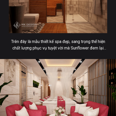
Trên đây là mẫu thiết kế spa đẹp, sang trọng thể hiện
chất lượng phục vụ tuyệt vời mà Sunflower đem lại
cho khách hàng. Cảm ơn bạn đã tham khảo. Bạn đã tìm
được mẫu thiết kế spa nào cho mình chưa? Hãy tham
khảo thêm một vài dự án và liên hệ với chúng tôi.
Minh
Kiệt Spa
là đơn vị chuyên
thiết kế spa đẹp
với kinh
nghiệm hơn 10 năm sẽ đem lại cho các bạn những
mẫu thiết kế nội thất spa tốt nhất.