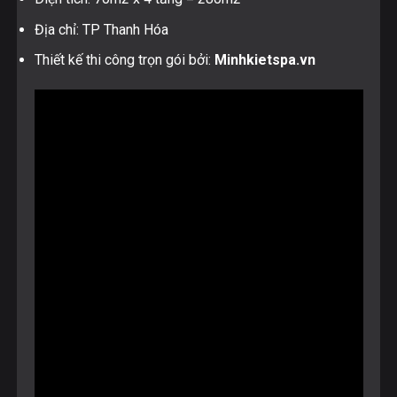
Địa chỉ: TP Thanh Hóa
Thiết kế thi công trọn gói bởi:
Minhkietspa.vn