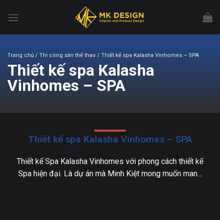
Chuyển
đến
nội
dung
Trang chủ
/ Thi công sân thể thao / Thiết kế spa Kalasha Vinhomes – SPA
Thiết kế spa Kalasha
Vinhomes – SPA
Thiết kế spa Kalasha Vinhomes – SPA
Thiết kế Spa Kalasha Vinhomes với phong cách thiết kế
Spa hiện đại. Là dự án mà Minh Kiệt mong muốn mang
đến sự hài lòng cho khách hàng của chúng tôi. Bằng
sức sáng tạo, sự tận tâm và nghiêm túc trong công
việc. Kiến trúc sư Minh Kiệt đã hoàn thành đúng tiến [...]