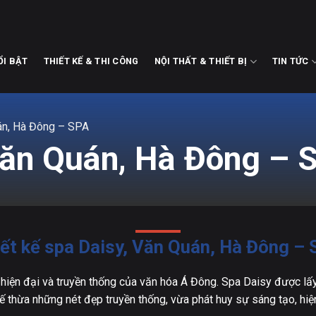
ỔI BẬT
THIẾT KẾ & THI CÔNG
NỘI THẤT & THIẾT BỊ
TIN TỨC
uán, Hà Đông – SPA
 Văn Quán, Hà Đông – 
ết kế spa Daisy, Văn Quán, Hà Đông –
p hiện đại và truyền thống của văn hóa Á Đông. Spa Daisy được 
thừa những nét đẹp truyền thống, vừa phát huy sự sáng tạo, hiện đ