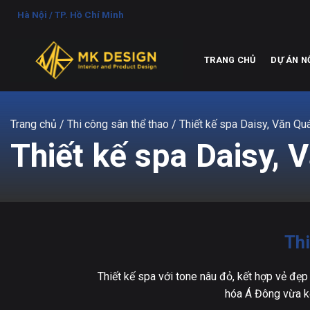
Chuyển
Hà Nội / TP. Hồ Chí Minh
đến
nội
dung
TRANG CHỦ
DỰ ÁN N
Trang chủ
/ Thi công sân thể thao / Thiết kế spa Daisy, Văn Q
Thiết kế spa Daisy,
Thi
Thiết kế spa với tone nâu đỏ, kết hợp vẻ đẹ
hóa Á Đông vừa kế 