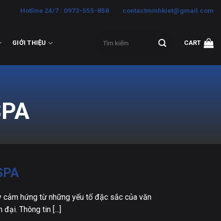
Hotline 24/7 : 0973-555-858
contactminhkiet@gmail.com
Search
GIỚI THIỆU
CART
for:
SPA
 SPA
lấy cảm hứng từ những yếu tố đặc sắc của văn
ại. Thông tin [...]