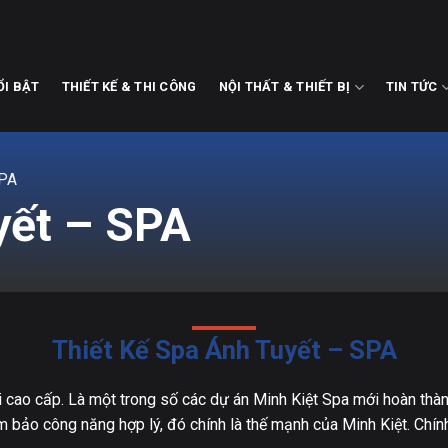
ỔI BẬT
THIẾT KẾ & THI CÔNG
NỘI THẤT & THIẾT BỊ
TIN TỨC
SPA
yết – SPA
Thiết Kế Spa Ánh Tuyết – SPA
i cao cấp. Là một trong số các dự án Minh Kiệt Spa mới hoàn thàn
bảo công năng hợp lý, đó chính là thế mạnh của Minh Kiệt. Chính vì