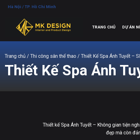
Chuyển
Hà Nội / TP. Hồ Chí Minh
đến
nội
dung
TRANG CHỦ
DỰ ÁN N
Trang chủ
/ Thi công sân thể thao / Thiết Kế Spa Ánh Tuyết – 
Thiết Kế Spa Ánh Tu
Thiết kế Spa Ánh Tuyết – Không gian tiện ngh
đẹp mà còn đảm 