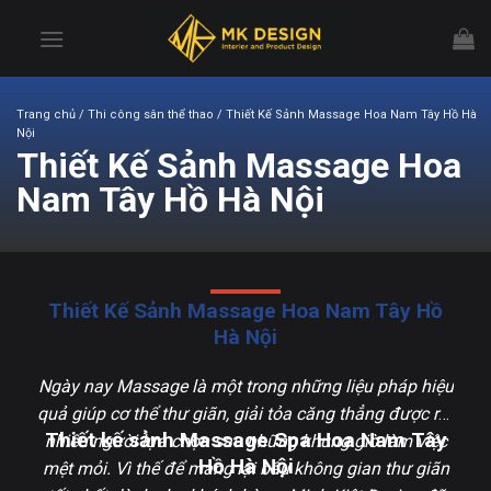
Chuyển
đến
nội
dung
Trang chủ
/ Thi công sân thể thao / Thiết Kế Sảnh Massage Hoa Nam Tây Hồ Hà
Nội
Thiết Kế Sảnh Massage Hoa
Nam Tây Hồ Hà Nội
Thiết Kế Sảnh Massage Hoa Nam Tây Hồ
Hà Nội
Ngày nay Massage là một trong những liệu pháp hiệu
quả giúp cơ thể thư giãn, giải tỏa căng thẳng được rất
Thiết kế sảnh Massage Spa Hoa Nam Tây
nhiều người lựa chọn sau những khung giờ làm việc
Hồ Hà Nội
mệt mỏi. Vì thế để mang lại bầu không gian thư giãn