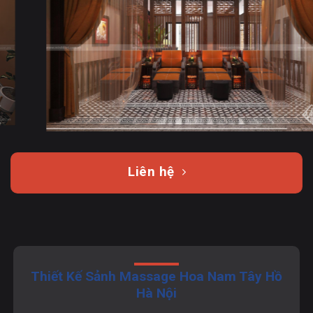
tưởng thiết kế phù hợp thì hãy liên hệ ngay với Minh
Kiệt Design qua số hotline:
0973 555 858
để được tư
vấn quy trình
setup spa
chuẩn, chuyên nghiệp.
Liên hệ
Thiết Kế Sảnh Massage Hoa Nam Tây Hồ
Hà Nội