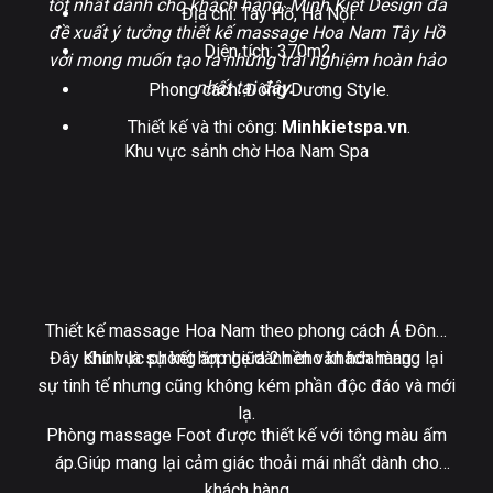
tốt nhất dành cho khách hàng. Minh Kiệt Design đã
Địa chỉ: Tây Hồ, Hà Nội.
đề xuất ý tưởng thiết kế massage Hoa Nam Tây Hồ
Diện tích: 370m2.
với mong muốn tạo ra những trải nghiệm hoàn hảo
nhất tại đâ
y.
Phong cách: Đông Dương Style.
Thiết kế và thi công:
Minhkietspa.vn
.
Khu vực sảnh chờ Hoa Nam Spa
Thiết kế massage Hoa Nam theo phong cách Á Đông.
Đây chính là sự kết hợp giữa 2 nền văn hóa mang lại
Khu vực phòng ăn nhẹ dành cho khách hàng
sự tinh tế nhưng cũng không kém phần độc đáo và mới
lạ.
Phòng massage Foot được thiết kế với tông màu ấm
áp.Giúp mang lại cảm giác thoải mái nhất dành cho
khách hàng