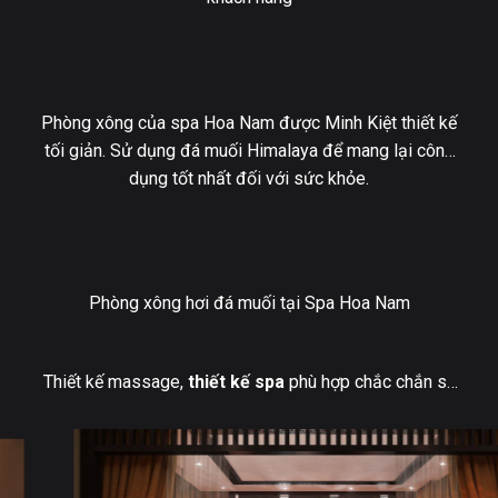
Phòng xông của spa Hoa Nam được Minh Kiệt thiết kế
tối giản. Sử dụng đá muối Himalaya để mang lại công
dụng tốt nhất đối với sức khỏe.
Phòng xông hơi đá muối tại Spa Hoa Nam
Thiết kế massage,
thiết kế
s
pa
phù hợp chắc chắn sẽ
trở thành công cụ cạnh trăng đắc lực trong chiến lược
kinh doanh của bạn. Mỗi phong cách thiết kế khác nhau
đều có nét đẹp riêng biệt mà bạn có thể khai thác. Vì
thế nếu bạn đang có ý tưởng mở spa nhưng chưa có ý