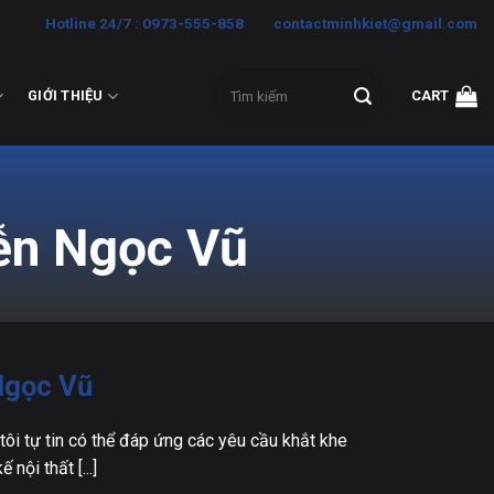
Hotline 24/7 : 0973-555-858
contactminhkiet@gmail.com
Search
GIỚI THIỆU
CART
for:
yễn Ngọc Vũ
Ngọc Vũ
 tôi tự tin có thể đáp ứng các yêu cầu khắt khe
nội thất [...]