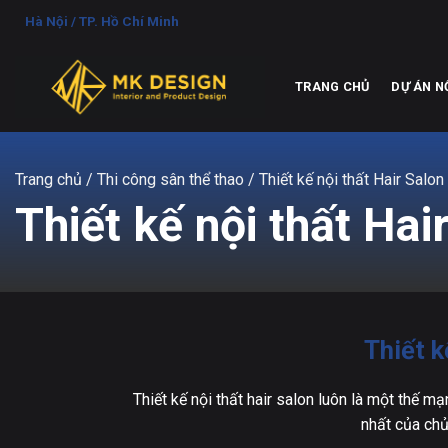
Chuyển
Hà Nội / TP. Hồ Chí Minh
đến
nội
dung
TRANG CHỦ
DỰ ÁN N
Trang chủ
/ Thi công sân thể thao / Thiết kế nội thất Hair Sa
Thiết kế nội thất H
Thiết 
Thiết kế nội thất hair salon luôn là một thế m
nhất của chủ 